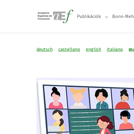
Skip to main content
Skip to page footer
Publikációk
Bonn-Meh
Submenu for "
deutsch
castellano
english
italiano
m