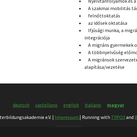
Nyelvtanfolyamok és a 
A szakmai mobilitás t
felnőttoktatás
az idősek oktatása
Ifjúsági munka, a migr
integrációja
A migráns gyermekek ok
A többnyelvűség előmozd
A migránsok szervezete
alapítása/vezetése
deutsch
castellano
english
italiano
magyar
terbildungsakademie e.V. |
Impressum
| Running with
TYPO3
and
B
Facebook
Instagram