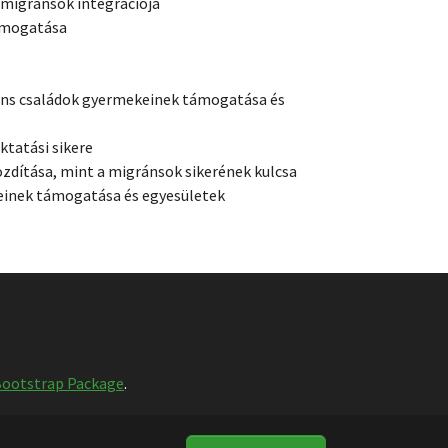
migránsok integrációja
ámogatása
áns családok gyermekeinek támogatása és
tatási sikere
ítása, mint a migránsok sikerének kulcsa
inek támogatása és egyesületek
ootstrap Package
.