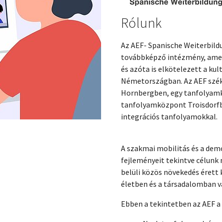
Rólunk
Az AEF- Spanische Weiterbildu
továbbképző intézmény, amel
és azóta is elkötelezett a kul
Németországban. Az AEF szé
Hornbergben, egy tanfolyam
tanfolyamközpont Troisdorfba
integrációs tanfolyamokkal.
A szakmai mobilitás és a dem
fejleményeit tekintve célunk
belüli közös növekedés érett 
életben és a társadalomban v
Ebben a tekintetben az AEF 