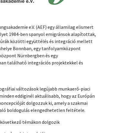
ngsakademie e.V. (AEF) egy államilag elismert
yet 1984-ben spanyol emigránsok alapítottak,
túrák közötti együttélés és integráció mellett
khelye Bonnban, egy tanfolyamközpont
központ Nürnbergben és egy
n található integrációs projektekkel és
ográfiai változások legújabb munkaerő-piaci
 minden eddiginél aktuálisabb, hogy az Európán
koncepcióját dolgozzuk ki, amely a szakmai
aló boldogulás elengedhetetlen feltétele.
a következő témákon dolgozik