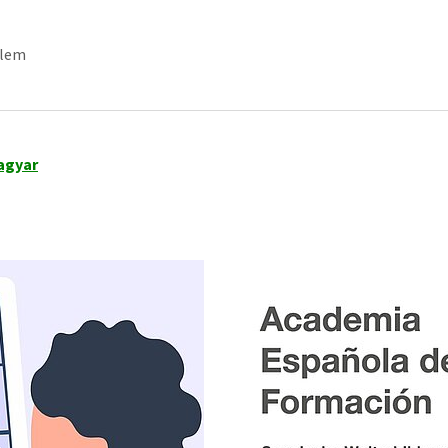
lem
Publikációk"
agyar