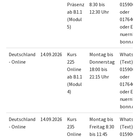
Präsenz
8:30 bis
0159065
ab B1.1
12:30 Uhr
oder
(Modul
0176467
5)
oder E-M
nuernbe
bonn.de
Deutschland
14.09.2026
Kurs
Montag bis
WhatsA
- Online
225
Donnerstag
(Text) an
Online
18:00 bis
0159065
ab B1.1
21:15 Uhr
oder
(Modul
0176467
4)
oder E-M
nuernbe
bonn.de
Deutschland
14.09.2026
Kurs
Montag bis
WhatsA
- Online
235
Freitag 8:30
(Text) an
Online
bis 11:45
0159065