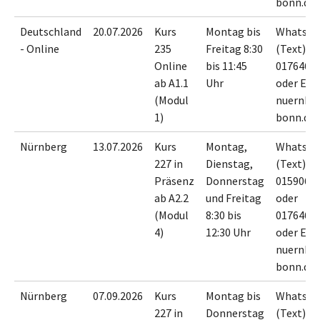
bonn.de
Deutschland
20.07.2026
Kurs
Montag bis
WhatsA
- Online
235
Freitag 8:30
(Text) an
Online
bis 11:45
0176467
ab A1.1
Uhr
oder E-M
(Modul
nuernbe
1)
bonn.de
Nürnberg
13.07.2026
Kurs
Montag,
WhatsA
227 in
Dienstag,
(Text) an
Präsenz
Donnerstag
0159065
ab A2.2
und Freitag
oder
(Modul
8:30 bis
0176467
4)
12:30 Uhr
oder E-M
nuernbe
bonn.de
Nürnberg
07.09.2026
Kurs
Montag bis
WhatsA
227 in
Donnerstag
(Text) an