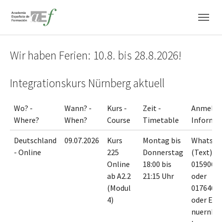
Saltar al contenido principal
Skip to page footer
Wir haben Ferien: 10.8. bis 28.8.2026!
Integrationskurs Nürnberg aktuell
Wo? -
Wann? -
Kurs -
Zeit -
Anmeldu
Where?
When?
Course
Timetable
Informa
Deutschland
09.07.2026
Kurs
Montag bis
WhatsA
- Online
225
Donnerstag
(Text) an
Online
18:00 bis
0159065
ab A2.2
21:15 Uhr
oder
(Modul
0176467
4)
oder E-M
nuernbe