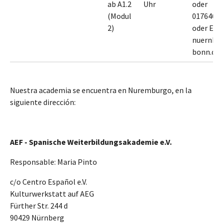
ab A1.2
Uhr
oder
(Modul
0176467
2)
oder E-M
nuernbe
bonn.de
Nuestra academia se encuentra en Nuremburgo, en la
siguiente dirección:
AEF - Spanische Weiterbildungsakademie e.V.
Responsable: Maria Pinto
c/o Centro Español e.V.
Kulturwerkstatt auf AEG
Fürther Str. 244 d
90429 Nürnberg