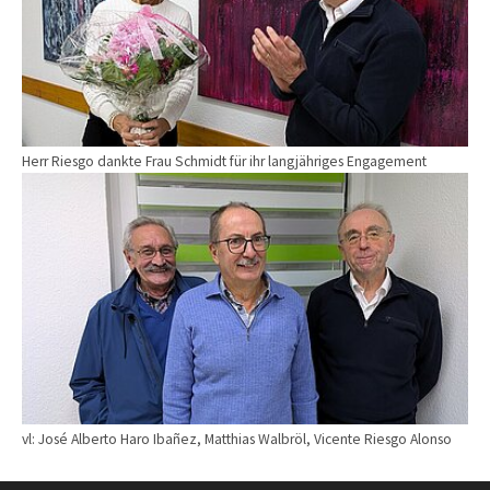
Herr Riesgo dankte Frau Schmidt für ihr langjähriges Engagement
vl: José Alberto Haro Ibañez, Matthias Walbröl, Vicente Riesgo Alonso